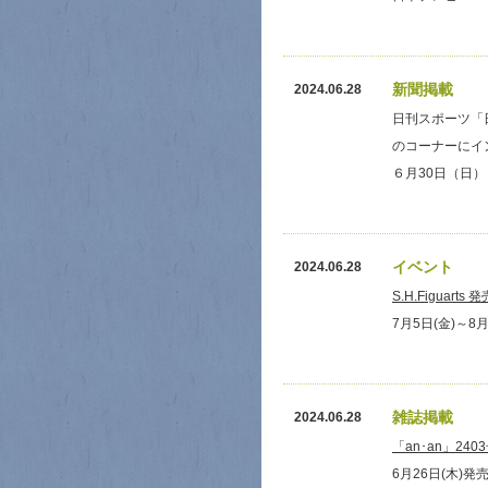
新聞掲載
2024.06.28
日刊スポーツ「
のコーナーにイ
６月30日（日）
イベント
2024.06.28
S.H.Figuar
7月5日(金)～8
雑誌掲載
2024.06.28
「an･an」240
6月26日(木)