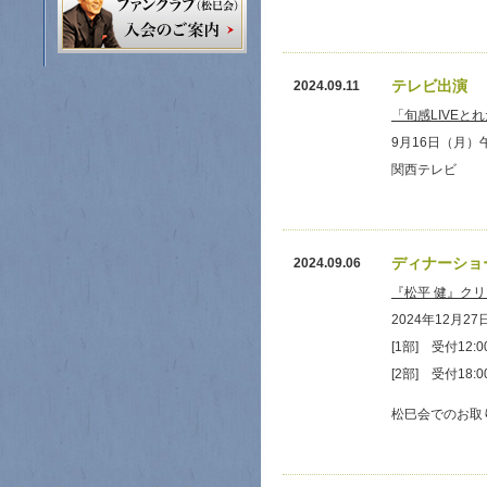
テレビ出演
2024.09.11
「旬感LIVEと
9月16日（月）
関西テレビ
ディナーショ
2024.09.06
『松平 健』ク
2024年12月2
[1部] 受付12:
[2部] 受付18:
松巳会でのお取