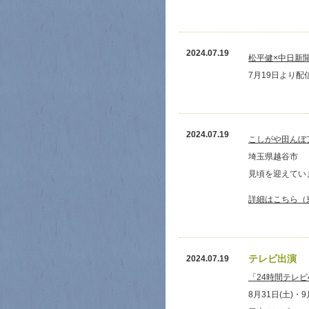
2024.07.19
松平健×中日新
7月19日より配
2024.07.19
こしがや田んぼ
埼玉県越谷市
見頃を迎えてい
詳細はこちら（
テレビ出演
2024.07.19
「24時間テレ
8月31日(土)・